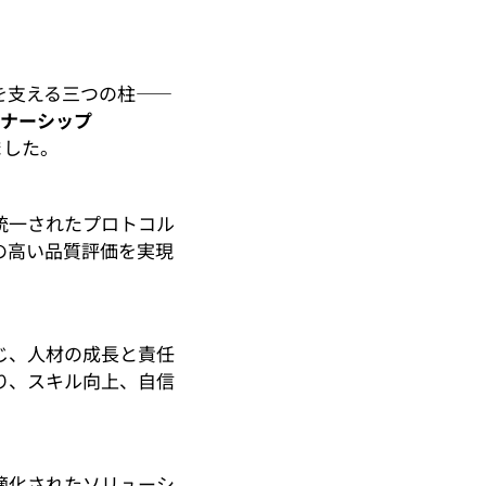
を支える三つの柱――
トナーシップ
ました。
統一されたプロトコル
の高い品質評価を実現
じ、人材の成長と責任
り、スキル向上、自信
適化されたソリューシ