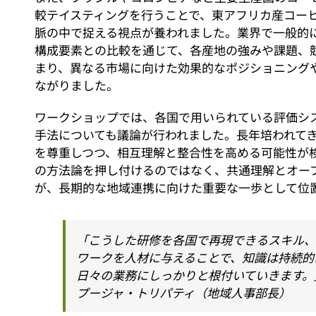
較テイスティングを行うことで、東アフリカ産コー
脈の中で捉える視点が養われました。業界で一般的
構成要素との比較を通じて、各産地の強みや課題、
まり、異なる市場に向けた効果的なポジショニング
ながりました。
ワークショップでは、各国で用いられている評価シ
手法についても議論が行われました。長年培われて
を尊重しつつ、相互理解と整合性を高める可能性が
の方法論を押し付けるのではなく、共通理解とオー
が、長期的な地域連携に向けた重要な一歩として位
「こうした研修を各国で再現できるスキル
ワークを人材に与えることで、知識は持続的
日々の業務にしっかりと根付いていきます。
プージャ・トリパティ（地域人事部長）