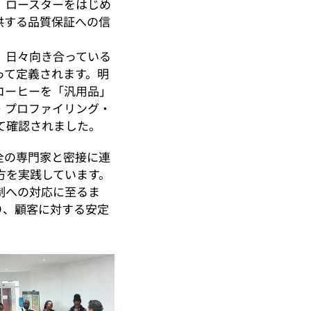
、ロースターをはじめ
供する品質保証への信
、日々向き合っている
って定義されます。明
コーヒーを「汎用品」
・プロファイリング・
て確認されました。
全の専門家と密接に連
方を実践しています。
制への対応に至るま
り、顧客に対する安定