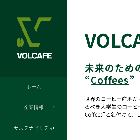
Skip
to
content
VOLC
未来のための
“
Coffees
”
ホーム
世界のコーヒー産地か
るべき大学生のコーヒー同
企業情報
Coffees”と名付
サステナビリティ