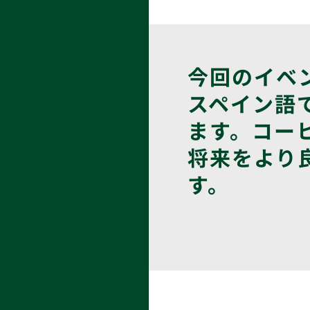
今回のイベント
スペイン語
ます。コー
将来をより
す。